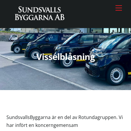
Skip
Men
to
content
Visselblåsning
SundsvallsByggarna är en del av Rotundagruppen. Vi
har infört en koncerngemensam